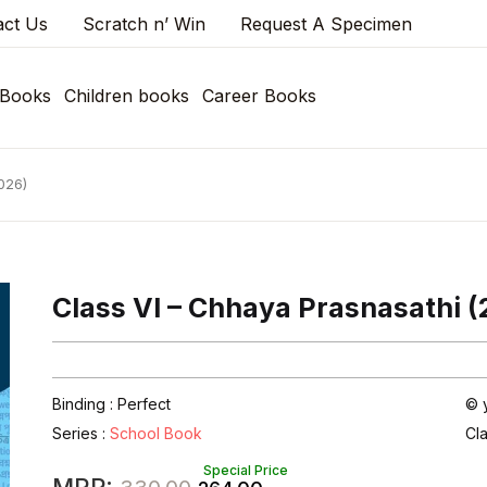
act Us
Scratch n’ Win
Request A Specimen
 Books
Children books
Career Books
026)
Class VI – Chhaya Prasnasathi 
Binding : Perfect
© 
Series :
School Book
Cl
Special Price
Original
Current