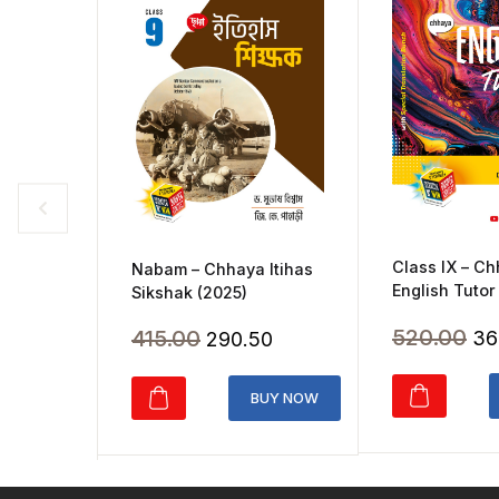
Class IX – C
Nabam – Chhaya Itihas
English Tutor
Sikshak (2025)
Ori
520.00
Original
Current
415.00
36
290.50
pr
price
price
wa
was:
is:
BUY NOW
₹5
₹415.00.
₹290.50.