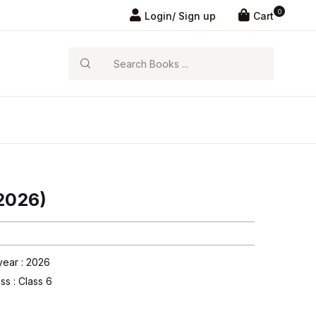
0
Login/ Sign up
Cart
Search
(2026)
year : 2026
ass :
Class 6