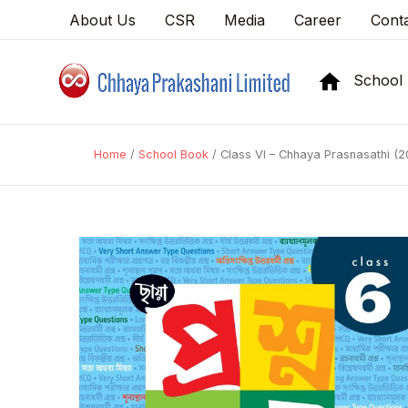
About Us
CSR
Media
Career
Cont
School
Home
/
School Book
/ Class VI – Chhaya Prasnasathi (2