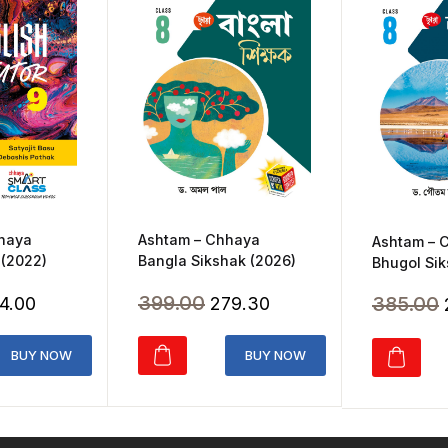
Ashtam – Chhaya
hhaya
Ashtam – 
Bangla Sikshak (2026)
 (2022)
Bhugol Sik
Original
Current
ginal
Current
399.00
385.00
279.30
4.00
price
price
ice
price
was:
is:
s:
is:
BUY NOW
BUY NOW
₹399.00.
₹279.30.
20.00.
₹364.00.