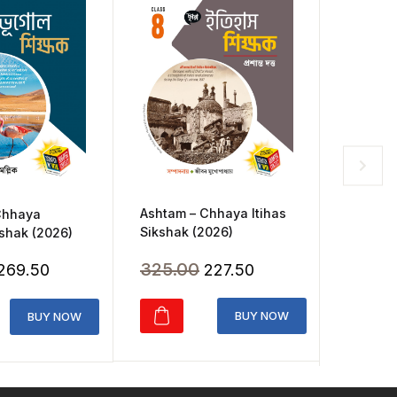
Ashtam – Chhaya Itihas
Chhaya
Chhaya 
Sikshak (2026)
shak (2026)
Class 3
Original
Current
Original
Current
325.00
227.50
269.50
165.0
price
price
price
price
was:
is:
was:
is:
BUY NOW
BUY NOW
₹325.00.
₹227.50.
₹385.00.
₹269.50.