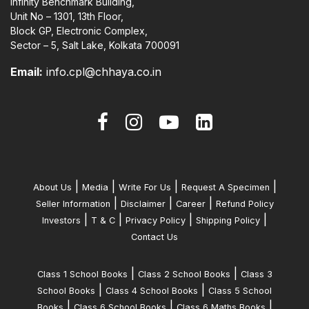
Infinity Benchmark Building,
Unit No – 1301, 13th Floor,
Block GP, Electronic Complex,
Sector – 5, Salt Lake, Kolkata 700091
Email:
info.cpl@chhaya.co.in
|
|
|
|
About Us
Media
Write For Us
Request A Specimen
|
|
|
Seller Information
Disclaimer
Career
Refund Policy
|
|
|
|
Investors
T & C
Privacy Policy
Shipping Policy
Contact Us
|
|
Class 1 School Books
Class 2 School Books
Class 3
|
|
School Books
Class 4 School Books
Class 5 School
|
|
|
Books
Class 6 School Books
Class 6 Maths Books