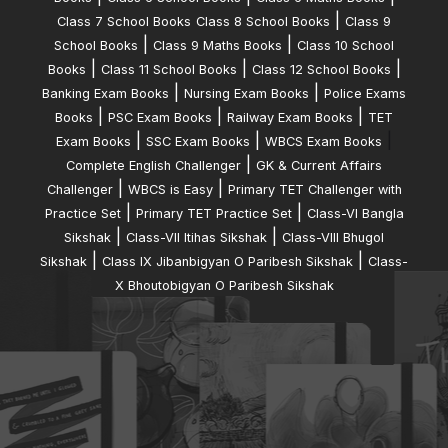
|
Class 7 School Books
Class 8 School Books
Class 9
|
|
School Books
Class 9 Maths Books
Class 10 School
|
|
|
Books
Class 11 School Books
Class 12 School Books
|
|
Banking Exam Books
Nursing Exam Books
Police Exams
|
|
|
Books
PSC Exam Books
Railway Exam Books
TET
|
|
|
Exam Books
SSC Exam Books
WBCS Exam Books
|
Complete English Challenger
GK & Current Affairs
|
|
Challenger
WBCS is Easy
Primary TET Challenger with
|
|
Practice Set
Primary TET Practice Set
Class-VI Bangla
|
|
Sikshak
Class-VII Itihas Sikshak
Class-VIII Bhugol
|
|
Sikshak
Class IX Jibanbigyan O Paribesh Sikshak
Class-
X Bhoutobigyan O Paribesh Sikshak