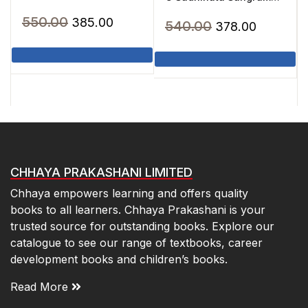
Chalger(2025)
(2020)
Original
Current
550.00
385.00
Original
Current
540.00
378.00
price
price
price
price
was:
is:
was:
is:
₹550.00.
₹385.00.
₹540.00.
₹378.00.
CHHAYA PRAKASHANI LIMITED
Chhaya empowers learning and offers quality
books to all learners. Chhaya Prakashani is your
trusted source for outstanding books. Explore our
catalogue to see our range of textbooks, career
development books and children’s books.
Read More