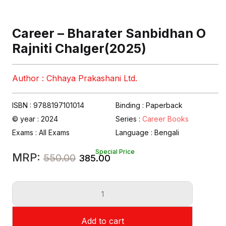
Career – Bharater Sanbidhan O
Rajniti Chalger(2025)
Author : Chhaya Prakashani Ltd.
ISBN : 9788197101014
Binding : Paperback
© year : 2024
Series :
Career Books
Exams :
All Exams
Language :
Bengali
Special Price
Original
Current
MRP:
550.00
385.00
price
price
Career
was:
is:
-
₹550.00.
₹385.00.
Bharater
Add to cart
Sanbidhan